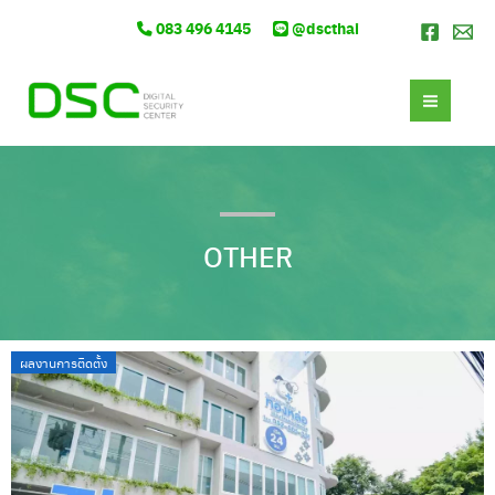
Skip
083 496 4145
@dscthai
to
content
MAI
MEN
OTHER
ผลงานการติดตั้ง