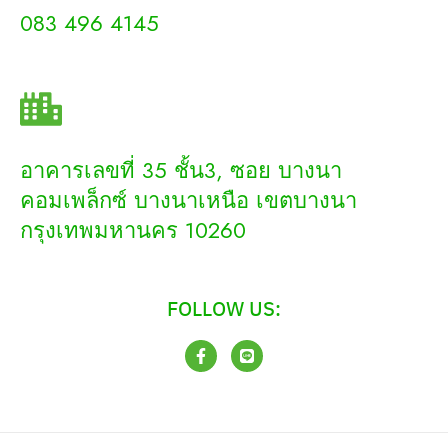
083 496 4145
ADDRESS
อาคารเลขที่ 35 ชั้น3, ซอย บางนา
คอมเพล็กซ์ บางนาเหนือ เขตบางนา
กรุงเทพมหานคร 10260
FOLLOW US:
F
L
a
i
c
n
e
e
b
o
o