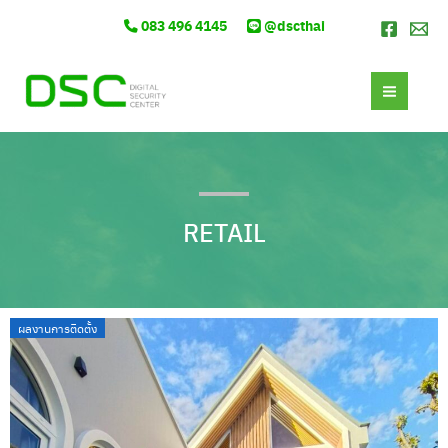
Skip
083 496 4145
@dscthai
to
content
MAI
MEN
RETAIL
ผลงานการติดตั้ง