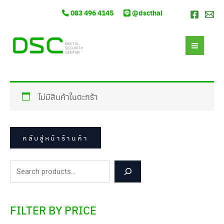
Skip
S
2
4
1
3
1
4
3
4
4
083 496 4145
@dscthai
to
e
สิ
สิ
สิ
สิ
9
สิ
สิ
สิ
สิ
content
MAI
a
น
น
น
น
สิ
น
น
น
น
r
ค้
ค้
ค้
ค้
น
ค้
ค้
ค้
ค้
MEN
c
า
า
า
า
ค้
า
า
า
า
h
า
ไม่มีสินค้าในตะกร้า
กลับสู่หน้าร้านค้า
FILTER BY PRICE