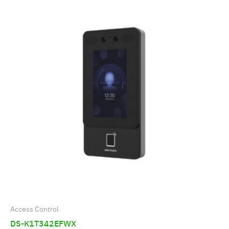
Access Control
DS-K1T342EFWX