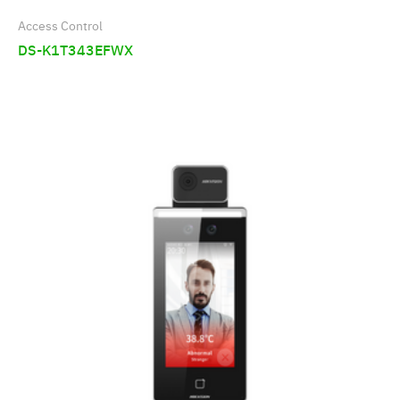
Access Control
DS-K1T343EFWX