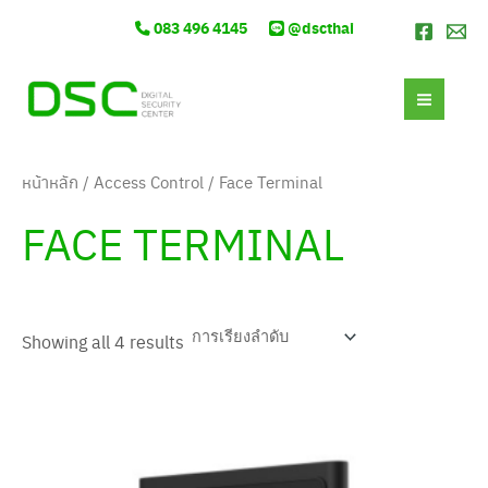
Skip
S
2
4
1
3
1
4
3
4
4
083 496 4145
@dscthai
to
e
สิ
สิ
สิ
สิ
9
สิ
สิ
สิ
สิ
content
MAI
a
น
น
น
น
สิ
น
น
น
น
r
ค้
ค้
ค้
ค้
น
ค้
ค้
ค้
ค้
MEN
c
า
า
า
า
ค้
า
า
า
า
h
า
หน้าหลัก
/
Access Control
/ Face Terminal
FACE TERMINAL
Showing all 4 results