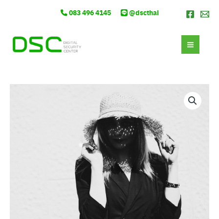
and
Skip
083 496 4145
@dscthai
White
to
Summer
content
MAI
Portrait
ชิ้น
MEN
จำนวน
Black
and
White
Summer
Portrait
ชิ้น