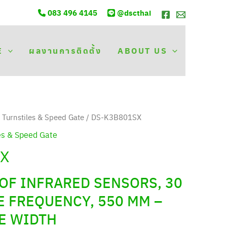
083 496 4145
@dscthai
E
ผลงานการติดตั้ง
ABOUT US
/
Turnstiles & Speed Gate
/ DS-K3B801SX
es & Speed Gate
SX
 OF INFRARED SENSORS, 30
E FREQUENCY, 550 MM –
E WIDTH