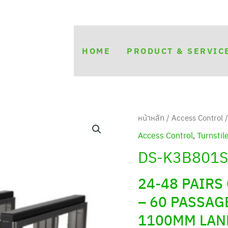
HOME
PRODUCT & SERVIC
หน้าหลัก
/
Access Control
Access Control
,
Turnstil
DS-K3B801
24-48 PAIRS
– 60 PASSAG
1100MM LAN