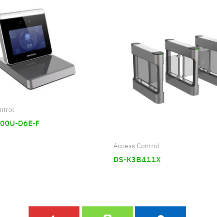
ntrol
00U-D6E-F
Access Control
DS-K3B411X