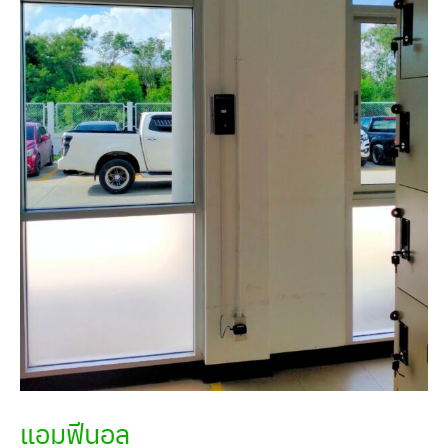
แอมฟีนอล