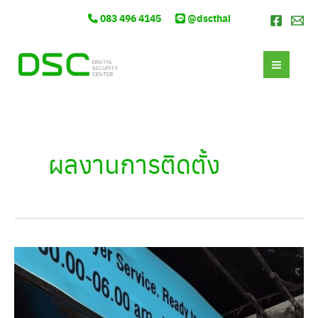
Skip
Post
083 496 4145
@dscthai
to
pagination
content
MAI
MEN
ผลงานการติดตั้ง
Otari